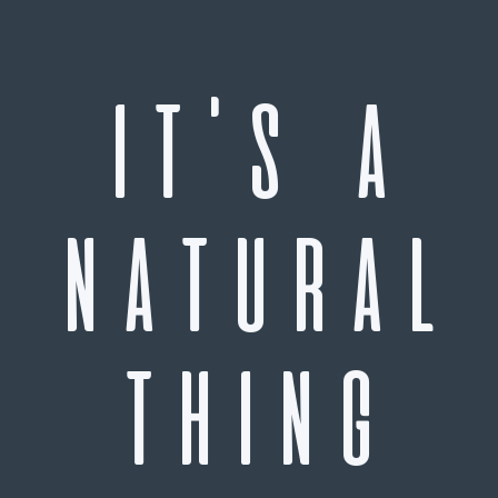
IT'S A
NATURAL
THING