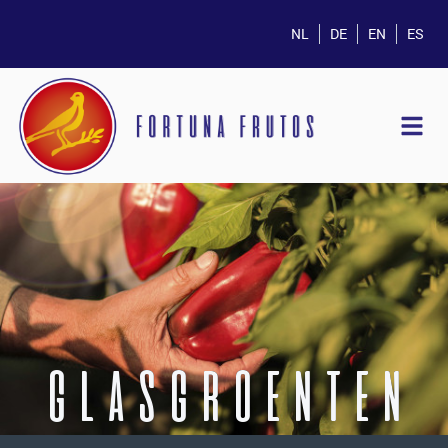
NL
DE
EN
ES
GLASGROENTEN