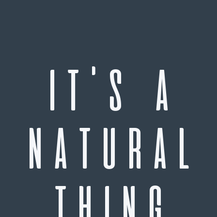
IT'S A
NATURAL
THING