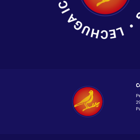
C
P
2
P