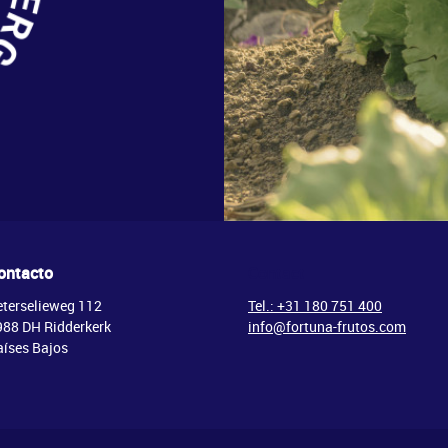
ontacto
Contact
eterselieweg 112
Tel.: +31 180 751 400
988 DH Ridderkerk
info@fortuna-frutos.com
aíses Bajos